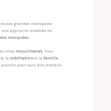
mbreuses grandes métropoles
é une approche modérée du
 des mosquées
.
es villes
musulmanes
. Pour
re
, la
méditation
et la
famille
,
u premier plan sans être distraits