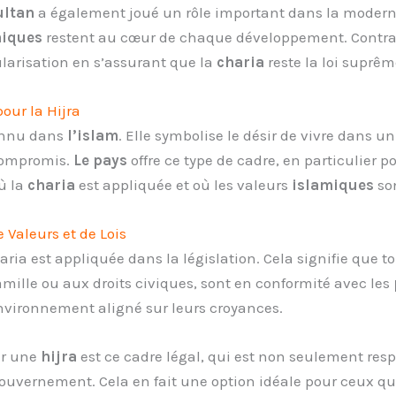
ultan
a également joué un rôle important dans la moderni
miques
restent au cœur de chaque développement. Contr
ularisation en s’assurant que la
charia
reste la loi suprê
our la Hijra
connu dans
l’islam
. Elle symbolise le désir de vivre dans 
 compromis.
Le pays
offre ce type de cadre, en particulier p
ù la
charia
est appliquée et où les valeurs
islamiques
so
 Valeurs et de Lois
aria est appliquée dans la législation. Cela signifie que to
amille ou aux droits civiques, sont en conformité avec les
environnement aligné sur leurs croyances.
ur une
hijra
est ce cadre légal, qui est non seulement resp
uvernement. Cela en fait une option idéale pour ceux qu