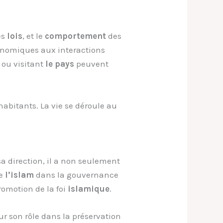
les
lois
, et le
comportement
des
conomiques aux interactions
 ou visitant
le pays
peuvent
 habitants. La vie
se déroule au
sa direction, il a non seulement
de
l’islam
dans la gouvernance
promotion de la foi
islamique
.
ur son rôle dans la préservation