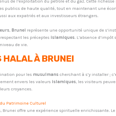
evenus de l’exploitation du pétrole et du gaz. Cette richess
ces publics de haute qualité, tout en maintenant une écon
ssi aux expatriés et aux investisseurs étrangers.
eurs
,
Brunei
représente une opportunité unique de s’inst
respectant les préceptes
islamiques
. L’absence d’impôt
 niveau de vie.
 HALAL À BRUNEI
ination pour les
musulmans
cherchant à s’y installer ; c
gement envers les valeurs
islamiques
, les visiteurs peu
 leurs croyances.
 du Patrimoine Culturel
s
, Brunei offre une expérience spirituelle enrichissante. Le