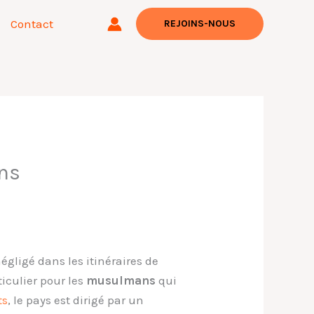
Contact
REJOINS-NOUS
ans
égligé dans les itinéraires de
ticulier pour les
musulmans
qui
ts
, le pays est dirigé par un