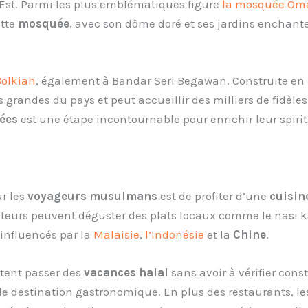
Est. Parmi les plus emblématiques figure
la mosquée Oma
ette
mosquée
, avec son dôme doré et ses jardins enchante
Bolkiah
, également à Bandar Seri Begawan. Construite en 
s grandes du pays et peut accueillir des milliers de fidèles
ées
est une étape incontournable pour enrichir leur spiri
ur les
voyageurs musulmans
est de profiter d’une
cuisin
siteurs peuvent déguster des plats locaux comme le nasi 
 influencés par la
Malaisie
,
l’Indonésie
et la
Chine
.
tent passer des
vacances halal
sans avoir à vérifier co
ble destination gastronomique. En plus des restaurants, 