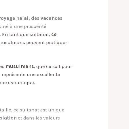
voyage halal, des vacances
mbiné à une prospérité
.
En tant que sultanat,
ce
musulmans
peuvent pratiquer
les
musulmans
, que ce soit pour
a
représente une excellente
nomie dynamique.
 taille, ce sultanat est unique
islation
et dans les valeurs