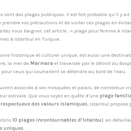
s sont des plages publiques. Il est fort probable qu’il y 
de prendre vos précautions et de visiter ces plages en évit
itez vous baigner, cet article : « plage pour femme à Ist
mes à Istanbul en Turquie.
ne historique et culturel unique, est aussi une destinatio
ire, la mer de
Marmara
et traversée par le détroit du Bosph
s
pour ceux qui souhaitent se détendre au bord de l’eau.
ouvent associée à ses mosquées et palais, de nombreux v
eur estivale. Que vous soyez en quête d’une
plage famili
 respectueux des valeurs islamiques
, Istanbul propose 
entons
10 plages incontournables d’Istanbul
, en détaill
its uniques
.