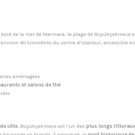
u bord de la mer de Marmara, la plage de Büyükçekmece 
 à environ 40 kilomètres du centre d’Istanbul, accessible e
 zones aménagées
taurants et salons de thé
 vélo
 de côte
, Büyükçekmece est l’un des
plus longs littorau
a baignade en famille. À proximité, le
pont historique d