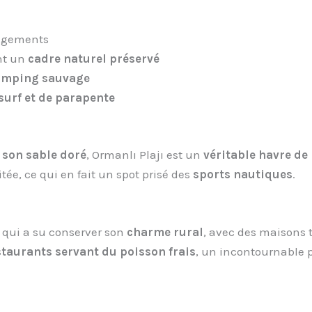
agements
nt un
cadre naturel préservé
camping sauvage
surf et de parapente
 son sable doré
, Ormanlı Plajı est un
véritable havre de
tée, ce qui en fait un spot prisé des
sports nautiques
.
r qui a su conserver son
charme rural
, avec des maisons 
staurants servant du poisson frais
, un incontournable p