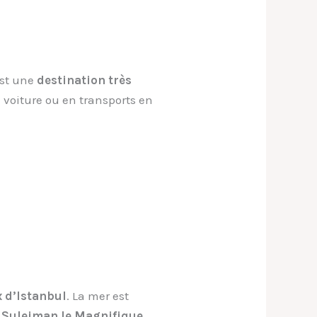
est une
destination très
n voiture ou en transports en
x d’Istanbul
. La mer est
e Suleiman le Magnifique
,